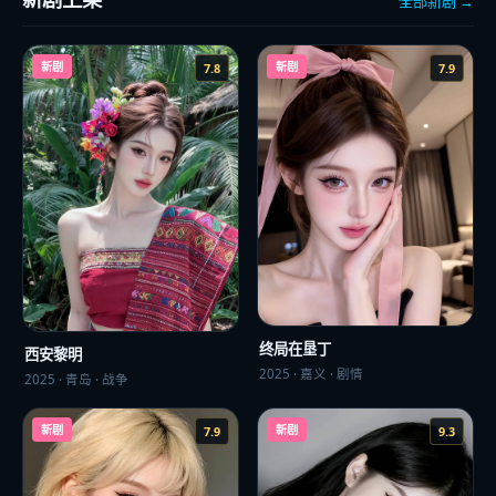
全部新剧 →
新剧
新剧
7.8
7.9
终局在垦丁
西安黎明
2025
·
嘉义
·
剧情
2025
·
青岛
·
战争
新剧
新剧
7.9
9.3