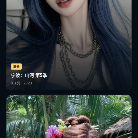
高分
宁波：山河 第5季
8.3
分 ·
2023