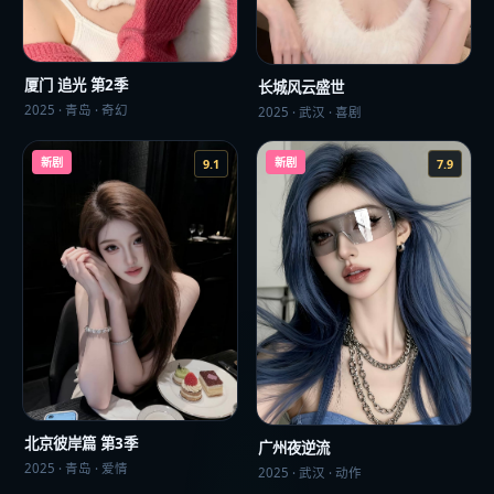
厦门 追光 第2季
长城风云盛世
2025
·
青岛
·
奇幻
2025
·
武汉
·
喜剧
新剧
新剧
9.1
7.9
北京彼岸篇 第3季
广州夜逆流
2025
·
青岛
·
爱情
2025
·
武汉
·
动作