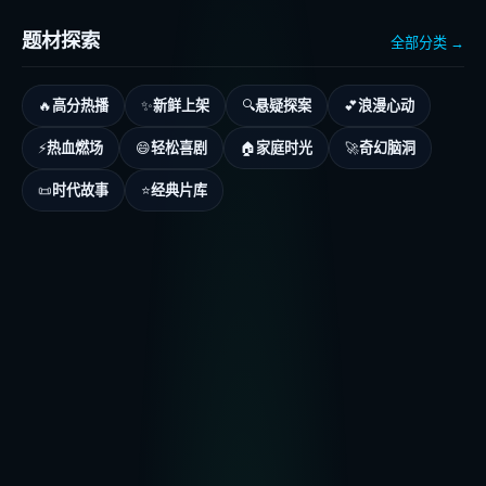
题材探索
全部分类 →
高分热播
新鲜上架
悬疑探案
浪漫心动
🔥
✨
🔍
💕
热血燃场
轻松喜剧
家庭时光
奇幻脑洞
⚡
😄
🏠
🚀
时代故事
经典片库
📜
⭐