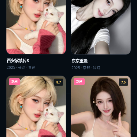
西安紫禁传3
东京重逢
2025
·
长沙
·
喜剧
2025
·
京都
·
科幻
新剧
新剧
8.7
7.5