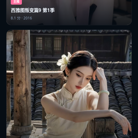
主推
西雅图叛变篇9 第1季
8.1
分 ·
2016