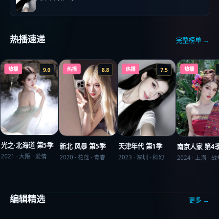
热播速递
完整榜单 →
热播
热播
热播
热播
9.0
8.8
7.5
光之·北海道 第5季
新北 风暴 第5季
天津年代 第1季
南京人家 第4
2021
·
大阪
·
爱情
2020
·
花莲
·
青春
2023
·
深圳
·
科幻
2024
·
上海
·
战
编辑精选
更多 →