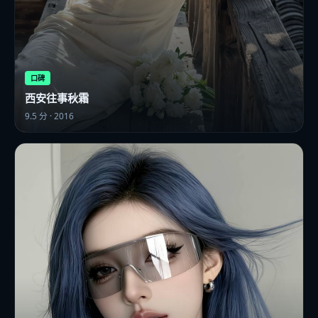
口碑
西安往事秋霜
9.5
分 ·
2016